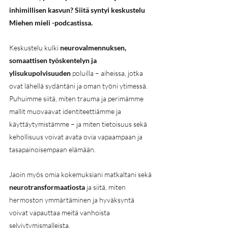
inhimillisen kasvun? Siitä syntyi keskustelu 
Miehen mieli -podcastissa.
Keskustelu kulki 
neurovalmennuksen, 
somaattisen työskentelyn ja 
ylisukupolvisuuden
 poluilla – aiheissa, jotka 
ovat lähellä sydäntäni ja oman työni ytimessä. 
Puhuimme siitä, miten trauma ja perimämme 
mallit muovaavat identiteettiämme ja 
käyttäytymistämme – ja miten tietoisuus sekä 
kehollisuus voivat avata ovia vapaampaan ja 
tasapainoisempaan elämään.
Jaoin myös omia kokemuksiani matkaltani sekä 
neurotransformaatiosta
 ja siitä, miten 
hermoston ymmärtäminen ja hyväksyntä 
voivat vapauttaa meitä vanhoista 
selviytymismalleista.