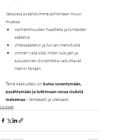
Jaksossa pysähdyimme pohtimaan muun 
muassa:
vanhemmuuden haasteita ja tunteiden 
säätelyä
yhteissäätelyn ja turvan merkitystä
ymmärrystä siitä, miten sukujen ja 
sukupolvien dynamiikka vaikuttavat 
meihin tänään
Tämä keskustelu on 
kutsu syventymään, 
pysähtymään ja tutkimaan omaa sisäistä 
maisemaa
 – lempeästi ja uteliaasti.
Uutiset