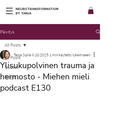
NEUROTRANSFORMATION
BY TANJA
Päivitys
All Posts
Tanja Sipilä
6.10.2025
1 min käytetty lukemiseen
All Posts
Ylisukupolvinen trauma ja
Uutiset
hermosto - Miehen mieli
Blogit
podcast E130