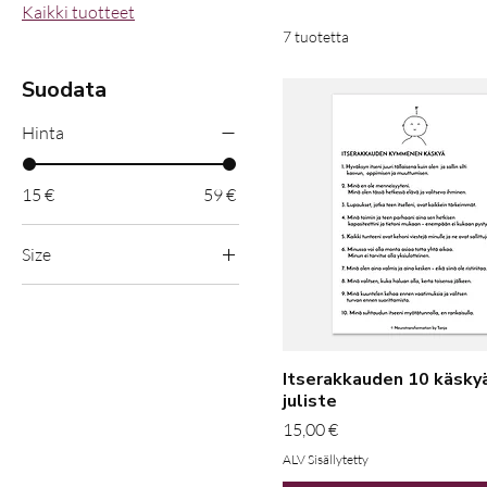
Kaikki tuotteet
7 tuotetta
Suodata
Hinta
15 €
59 €
Size
13x18 cm / 5x7″
15x20 cm / 6x8″
20x25 cm / 8x10″
Itserakkauden 10 käskyä
21x21 cm - Horizontal -
juliste
Binding with wire hanger
Hinta
15,00 €
21x29.7 cm / 8x12"
ALV Sisällytetty
Ceramic White