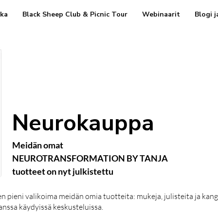
ka
Black Sheep Club & Picnic Tour
Webinaarit
Blogi j
Neurokauppa
Meidän omat
NEUROTRANSFORMATION BY TANJA
tuotteet on nyt julkistettu
pieni valikoima meidän omia tuotteita: mukeja, julisteita ja kang
kanssa käydyissä keskusteluissa.