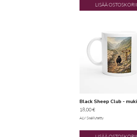
LISÄÄ OSTOSKORI
White - DTG (Direct-to-
garment)
White 11oz Ceramic
Mug
Black Sheep Club - muki
Hinta
18,00 €
ALV Sisällytetty
LISÄÄ OSTOSKORI