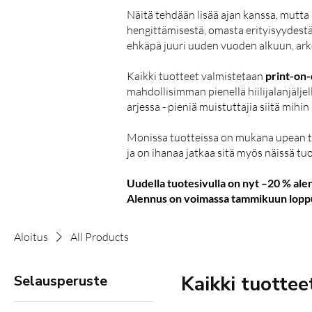
Näitä tehdään lisää ajan kanssa, mutta a
hengittämisestä, omasta erityisyydestä 
ehkäpä juuri uuden vuoden alkuun, arkee
Kaikki tuotteet valmistetaan
print-on
mahdollisimman pienellä hiilijalanjälje
arjessa - pieniä muistuttajia siitä mihi
Monissa tuotteissa on mukana upean ta
ja on ihanaa jatkaa sitä myös näissä tuo
Uudella tuotesivulla on nyt –20 % a
Alennus on voimassa tammikuun loppuun
Aloitus
All Products
Kaikki tuottee
Selausperuste