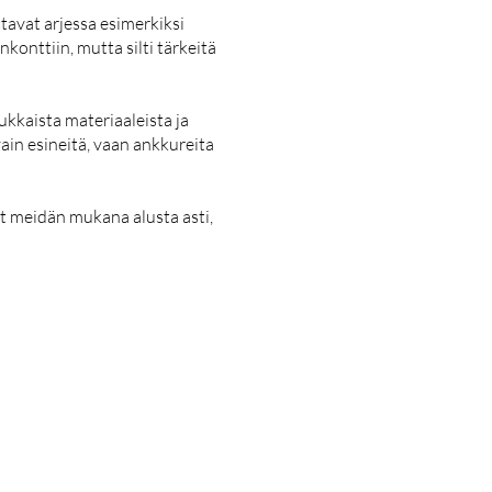
ttavat arjessa esimerkiksi
konttiin, mutta silti tärkeitä
ukkaista materiaaleista ja
vain esineitä, vaan ankkureita
t meidän mukana alusta asti,