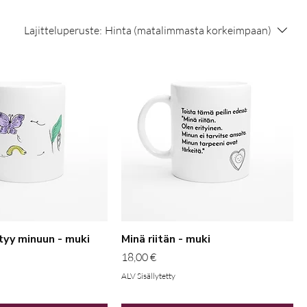
Lajitteluperuste:
Hinta (matalimmasta korkeimpaan)
tyy minuun - muki
Minä riitän - muki
Hinta
18,00 €
ALV Sisällytetty