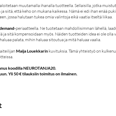
loitetaan muutamalla ihanalla tuotteella. Sellaisilla, jotka muistu
ja siitä, että keho on mukana kaikessa. Nämä ei edi ihan enää pukin
n, jossa halutaan tukea omia valintoja eikä vaatia itseltä liikaa.
-demand-
periaatteella. Ne tuotetaan mahdollisimman lähellä, laad
llä ja sitä kompensoidaan myös. Näiden tuotteiden idea ei ole olla 
n haluaa palata, mihin haluaa sitoutua ja mitä haluaa vaalia.
iteilijan
Maija Louekkarin
kuvituksia. Tämä yhteistyö on kulkenu
tteissa.
lennus koodilla NEUROTANJA20.
. Yli 50 € tilauksiin toimitus on ilmainen.
t