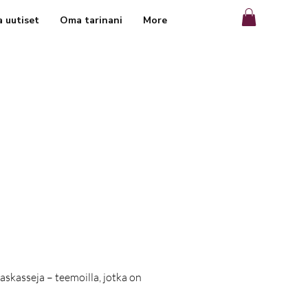
a uutiset
Oma tarinani
More
askasseja – teemoilla, jotka on