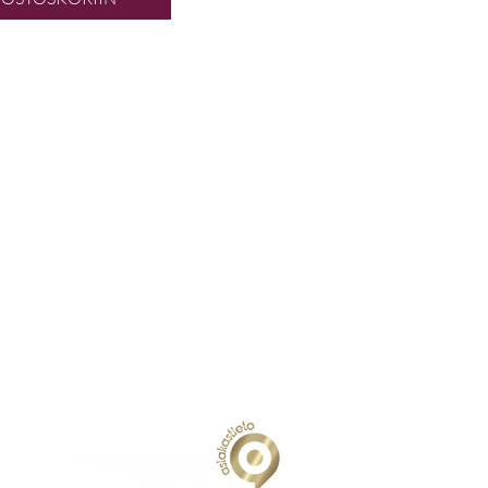
Collective Oy
ia
periankatu 22 A 11
and
4227-6
oste
i