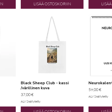
IN
LISÄÄ OSTOSKORIIN
LISÄ
Black Sheep Club - kassi
Neurokalent
/värillinen kuva
Hinta
59,00 €
Hinta
37,00 €
ALV Sisällytetty
ALV Sisällytetty
IN
LISÄÄ OSTOSKORIIN
LISÄ