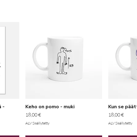
 -
Keho on pomo - muki
Kun se päät
Hinta
Hinta
18,00 €
18,00 €
ALV Sisällytetty
ALV Sisällytetty