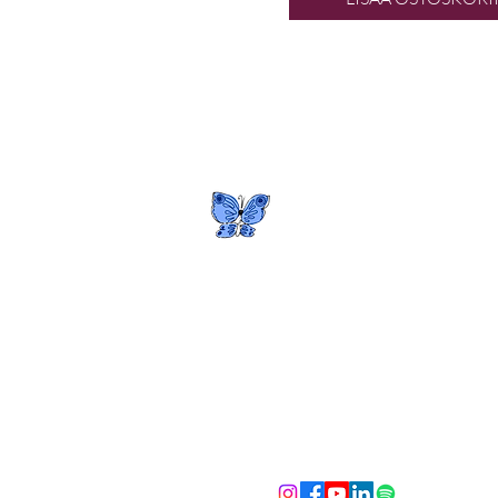
NEUROTRANSFORM
TANJA
Tanja Sipilä
Tukipalvelut:
Katja Sipilä
katja@hi.ntbytanja.com